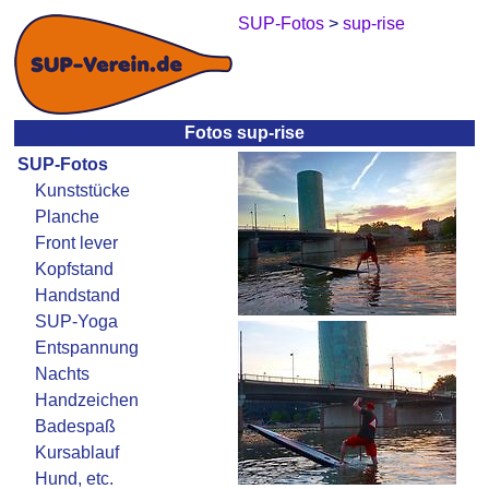
SUP-Fotos
>
sup-rise
Fotos sup-rise
SUP-Fotos
Kunststücke
Planche
Front lever
Kopfstand
Handstand
SUP-Yoga
Entspannung
Nachts
Handzeichen
Badespaß
Kursablauf
Hund, etc.